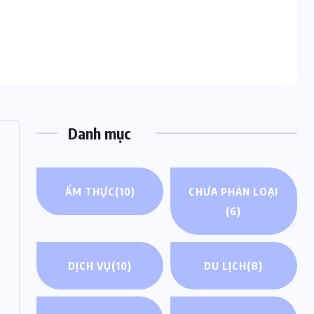
Danh mục
ẨM THỰC
(10)
CHƯA PHÂN LOẠI
(6)
n
DỊCH VỤ
(10)
DU LỊCH
(8)