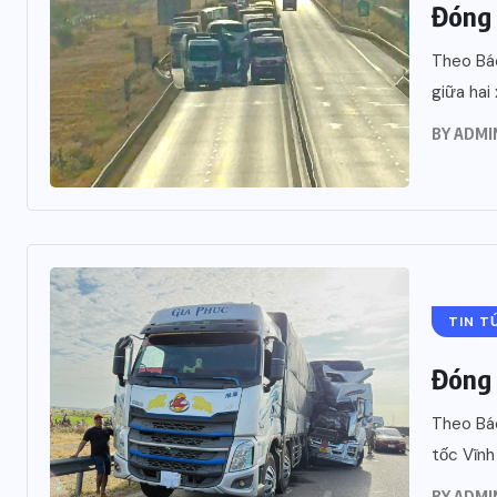
Đóng 
Theo Báo
giữa hai 
BY
ADMI
TIN T
Đóng 
Theo Báo
tốc Vĩnh
BY
ADMI