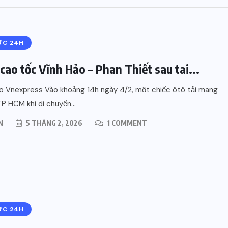
ỨC 24H
cao tốc Vĩnh Hảo – Phan Thiết sau tai...
o Vnexpress Vào khoảng 14h ngày 4/2, một chiếc ôtô tải mang
TP HCM khi di chuyển...
N
5 THÁNG 2, 2026
1 COMMENT
ỨC 24H