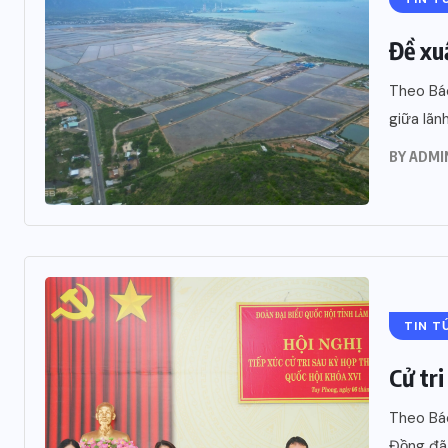
NG 7, 2026
25 THÁNG 7, 2026
Đề xu
Theo Báo
giữa lãn
BY
ADMI
TIN T
Cử tri
Theo Báo
Đồng đã 