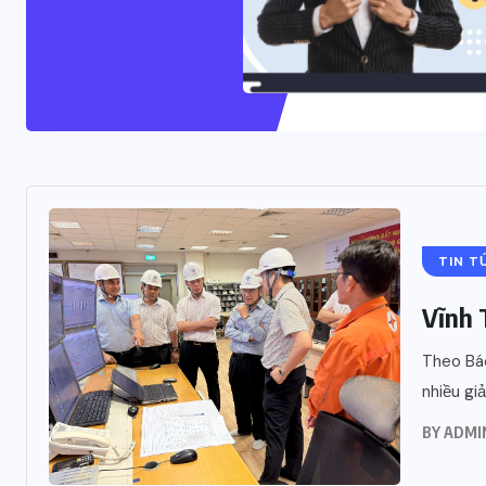
TIN T
Vĩnh 
Theo Báo
nhiều giả
BY
ADMI