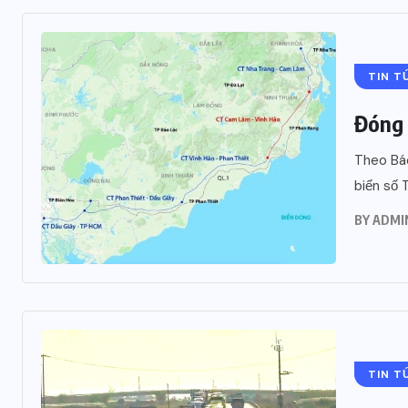
TIN T
Đóng 
Theo Bá
biển số 
BY
ADMI
TIN T