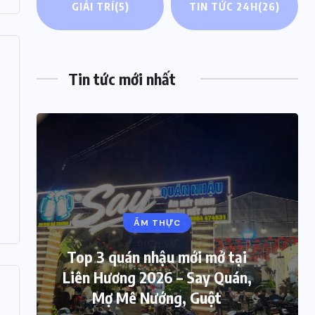
GIẢI TRÍ
(5)
TIN TỨC 24H
(26)
Tin tức mới nhất
ẨM THỰC
Top 3 quán nhậu mới mở tại
Liên Hương 2026 – Say Quán,
Mợ Mê Nướng, Guột