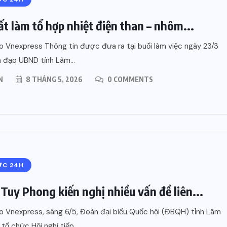
27 THÁNG 7, 2026
ất làm tổ hợp nhiệt điện than – nhôm...
 Vnexpress Thông tin được đưa ra tại buổi làm việc ngày 23/3
h đạo UBND tỉnh Lâm...
N
8 THÁNG 5, 2026
0 COMMENTS
ỨC 24H
 Tuy Phong kiến nghị nhiều vấn đề liên...
 Vnexpress, sáng 6/5, Đoàn đại biểu Quốc hội (ĐBQH) tỉnh Lâm
tổ chức Hội nghị tiếp...