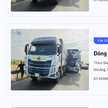
TIN T
Đóng 
Theo Báo
khoảng 1
BY
ADMI