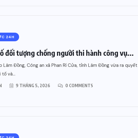
ỨC 24H
tố đối tượng chống người thi hành công vụ...
 Lâm Đồng, Công an xã Phan Rí Cửa, tỉnh Lâm Đồng vừa ra quyết
 tố và...
N
9 THÁNG 5, 2026
0 COMMENTS
DỊCH VỤ
ờng đồ
i Liên
Dịch vụ marketing quán ăn,
cửa hàng tại Liên Hương
ỨC 24H