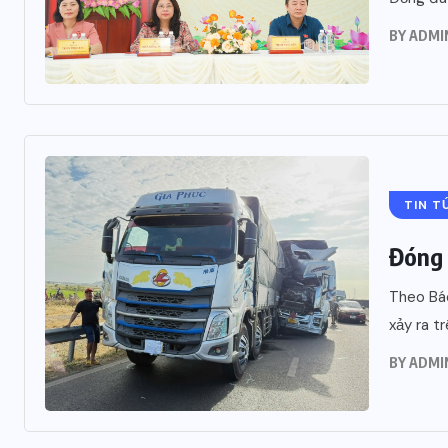
BY
ADMI
TIN T
Đóng 
Theo Bá
xảy ra tr
BY
ADMI