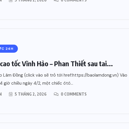
ỨC 24H
cao tốc Vĩnh Hảo – Phan Thiết sau tai...
 Lâm Đồng (click vào sẽ trỏ tới href:https://baolamdong.vn) Vào
4 giờ chiều ngày 4/2, một chiếc ôtô...
N
5 THÁNG 2, 2026
0 COMMENTS