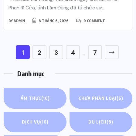
Phan Rí Cửa, tỉnh Lâm Đồng đã tổ chức sự...
BY
ADMIN
8 THÁNG 6, 2026
0 COMMENT
1
2
3
4
7
…
Danh mục
ẨM THỰC
(10)
CHƯA PHÂN LOẠI
(6)
DỊCH VỤ
(10)
DU LỊCH
(8)