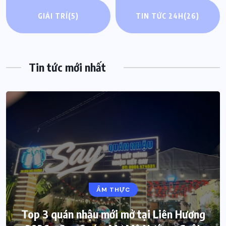
GIẢI TRÍ
(5)
TIN TỨC 24H
(26)
Tin tức mới nhất
ẨM THỰC
Top 3 quán nhậu mới mở tại Liên Hương