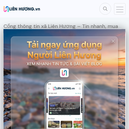
Cổng thông tin xã Liên Hương – Tin nhanh, mua
bán, dịch vụ
Blog
>