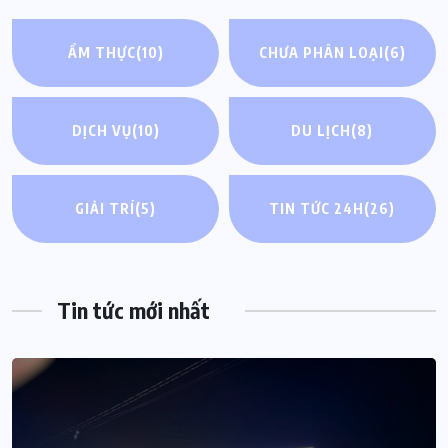
ẨM THỰC
(10)
CHƯA PHÂN LOẠI
(6)
DỊCH VỤ
(10)
DU LỊCH
(8)
GIẢI TRÍ
(5)
TIN TỨC 24H
(26)
Tin tức mới nhất