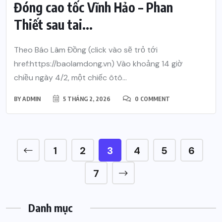
Đóng cao tốc Vĩnh Hảo – Phan
Thiết sau tai...
Theo Báo Lâm Đồng (click vào sẽ trỏ tới
href:https://baolamdong.vn) Vào khoảng 14 giờ
chiều ngày 4/2, một chiếc ôtô...
BY
ADMIN
5 THÁNG 2, 2026
0 COMMENT
1
2
3
4
5
6
7
Danh mục