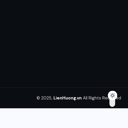
© 2025,
LienHuong.vn
All Rights Reserved