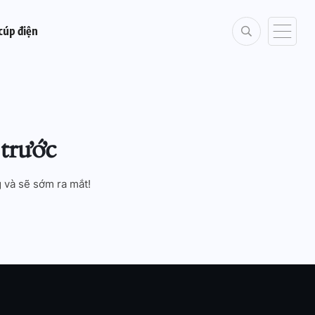
cúp điện
trước
 và sẽ sớm ra mắt!