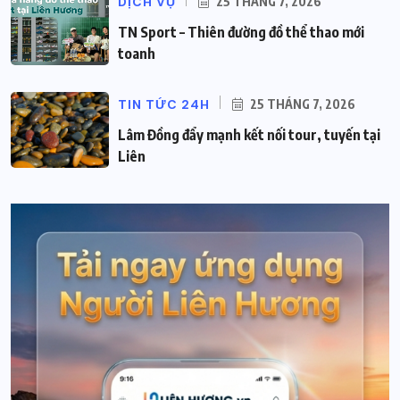
DỊCH VỤ
25 THÁNG 7, 2026
TN Sport – Thiên đường đồ thể thao mới
toanh
TIN TỨC 24H
25 THÁNG 7, 2026
Lâm Đồng đẩy mạnh kết nối tour, tuyến tại
Liên