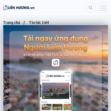
Trang chủ
Tin tức 24H
Phê bình Giám đốc BQL dự án khu vực Tuy Phong và Chủ tịch
UBND xã Vĩnh Hảo vì triển khai dự án chậm
TIN TỨC 24H
Phê bình Giám đốc BQL dự án khu vực
Tuy Phong và Chủ tịch UBND xã Vĩnh
Hảo vì triển khai dự án chậm