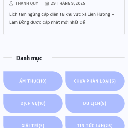
THANH QUÝ
29 THÁNG 9, 2025
Lịch tạm ngừng cấp điện tại khu vực xã Liên Hương –
Lâm Đồng được cập nhật mới nhất để
Danh mục
ẨM THỰC
(10)
CHƯA PHÂN LOẠI
(6)
DỊCH VỤ
(10)
DU LỊCH
(8)
GIẢI TRÍ
(5)
TIN TỨC 24H
(26)